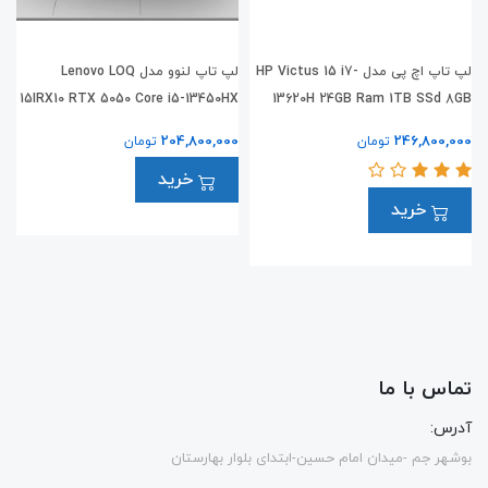
لپ تاپ اچ پی مدل HP Victus 15 i7-
لپ تاپ لنوو مدل Lenovo LOQ
B
15IRX10 RTX 5050 Core i5-13450HX
13620H 24GB Ram 1TB SSd 8GB
0
RTX5050
0
204,800,000
246,800,000
تومان
تومان
خرید
خرید
تماس با ما
آدرس:
بوشهر جم -میدان امام حسین-ابتدای بلوار بهارستان