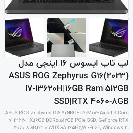
لپ تاپ ایسوس 16 اینچی مدل
ASUS ROG Zephyrus G16(2023)
i7-13620H|16GB Ram|512GB
SSD|RTX 4060-8GB
ASUS ROG Zephyrus G16 90NROBL5-M003A0,Intel Core
i7-13620HX,16GB DDR5,512GB PCIe SSD, GeForce RTX
4060 8GB,16”.0 WUXGA 165Hz,Wi-Fi 6E, Windows 11,