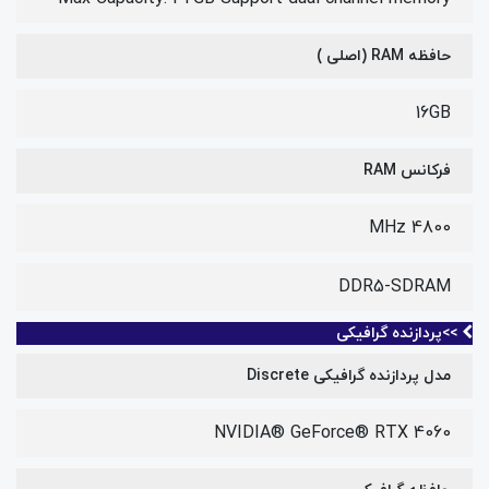
حافظه RAM (اصلی )
16GB
فرکانس RAM
4800 MHz
DDR5-SDRAM
>>پردازنده گرافیکی
مدل پردازنده گرافیکی Discrete
NVIDIA® GeForce® RTX 4060