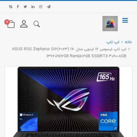
0
خانه
لپ تاپ
لپ تاپ ایسوس 16 اینچی مدل ASUS ROG Zephyrus G16(2023) i7-
13620H|16GB Ram|512GB SSD|RTX 4060-8GB