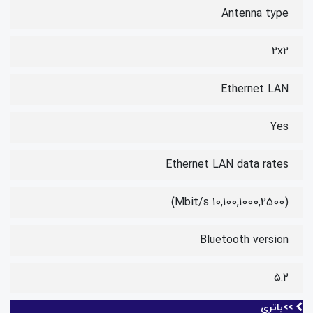
Antenna type
2x2
Ethernet LAN
Yes
Ethernet LAN data rates
(10,100,1000,2500 Mbit/s)
Bluetooth version
5.2
>>باتری