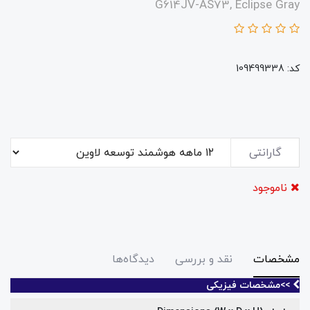
G614JV-AS73, Eclipse Gray
کد: 109499338
گارانتی
ناموجود
مشخصات
نقد و بررسی
دیدگاه‌ها
>>مشخصات فیزیکی