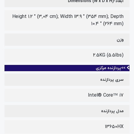
ابعاد-Dimensions (W x D x H)
Height 1.2 " (3,04 cm); Width 13.9 " (354 mm); Depth
10.4 " (264 mm)
وزن
2.5KG (5.5Ibs)
>>پردازنده مرکزی
سری پردازنده
Intel® Core™ i7
مدل پردازنده
13650HX