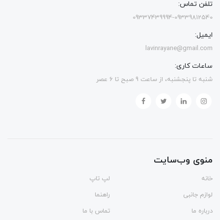
تلفن تماس:
09337439994-09339812540
ایمیل:
lavinrayane@gmail.com
ساعات کاری:
شنبه تا پنجشنبه، از ساعت 9 صبح تا 6 عصر
منوی وب‌سایت
خانه
لپ تاپ
لوازم جانبی
راهنما
درباره ما
تماس با ما