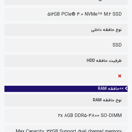
512GB PCIe® 4.0 NVMe™ M.2 SSD
نوع حافظه داخلی
SSD
ظرفیت حافظه HDD
>>حافظه RAM
نوع حافظه RAM
2x 8GB DDR5-4800 SO-DIMM
Max Capacity: 32GB Support dual channel memory