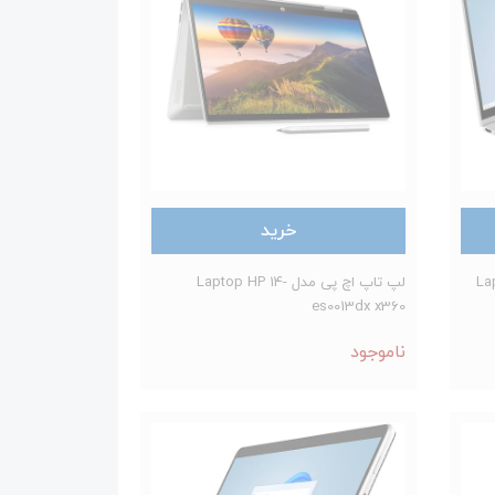
خرید
Lapt-
لپ تاپ اچ پی مدل Laptop HP 14-
es0013dx x360
ناموجود