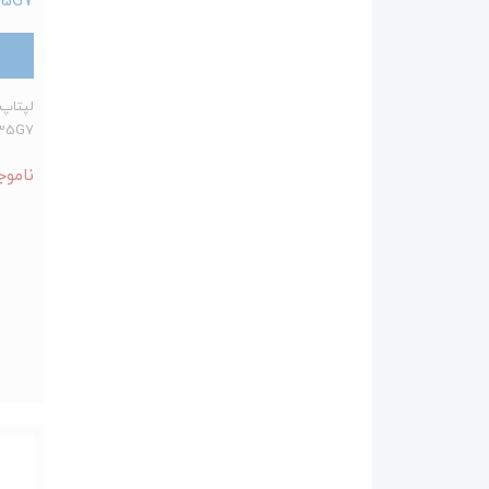
135G7
ناموج