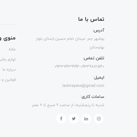
تماس با ما
آدرس:
منوی و
بوشهر جم -میدان امام حسین-ابتدای بلوار
بهارستان
خانه
تلفن تماس:
لوازم جانب
09337439994-09339812540
درباره ما
ایمیل:
قوانین و 
lavinrayane@gmail.com
ساعات کاری:
شنبه تا پنجشنبه، از ساعت 9 صبح تا 6 عصر