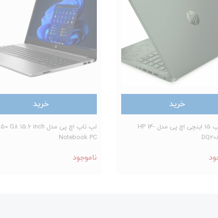
خرید
خرید
لپ تاپ 15 اینچی اچ پی مدل HP 14-
لپ تاپ اچ‌ پی مدل 8 15.6 inch
Notebook PC
DQ20
ود
ناموجود