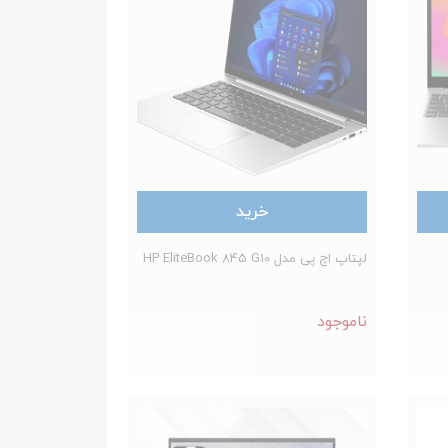
خرید
لپتاپ اچ پی مدل HP EliteBook 845 G10
ناموجود