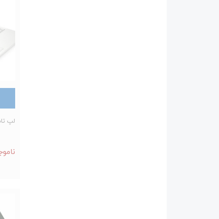
لپ تاپ 15 اینچی اچ پی م
ناموج