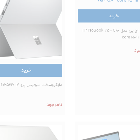
خرید
لپتاپ اچ پی مدل HP ProBook 650 G8-
core i5-1
ود
خرید
مایکروسافت سرفیس پرو 7| i7-1065G7
ناموجود