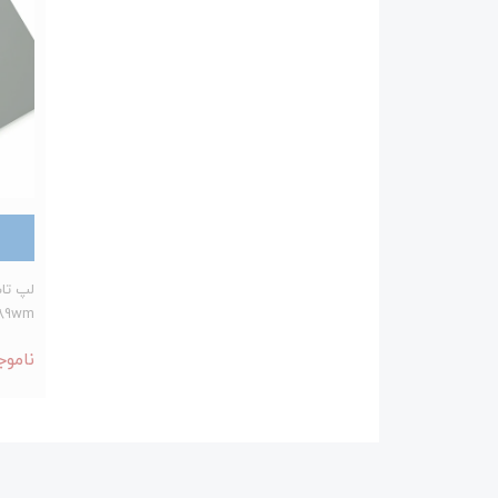
89wm
ناموج