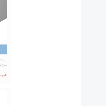
-7530
ناموج