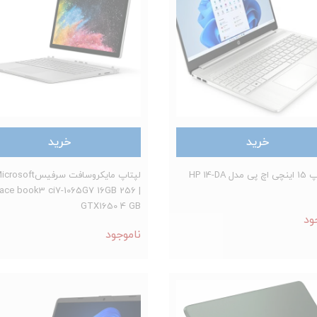
خرید
خرید
دل HP 14-DA
لپتاپ مایکروسافت سرفيسosoft
ace book3 ci7-1065G7 16GB 256 |
GTX1650 4 GB
ود
ناموجود