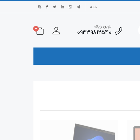
خانه
لاوین رایانه
0
09339812540