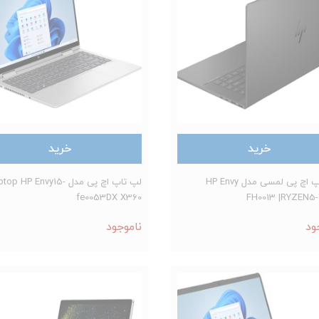
خرید
خرید
لپ تاپ اچ پی لمسی مدل HP Envy
لپ تاپ اچ پی مدل op HP Envy15
fe0053DX X360
FH0013 |RYZEN5
ود
ناموجود