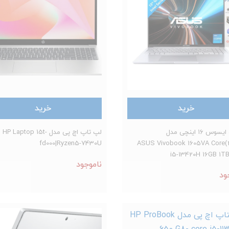
خرید
خرید
لپتاپ ایسوس ۱۶ اینچی مدل
لپ تاپ اچ پی مدل HP Laptop 15t-
fd000|Ryzen5-7430U
(2025)ASUS Vivobook 1605VA Core
i5-13420H 16GB 1T
ناموجود
ود