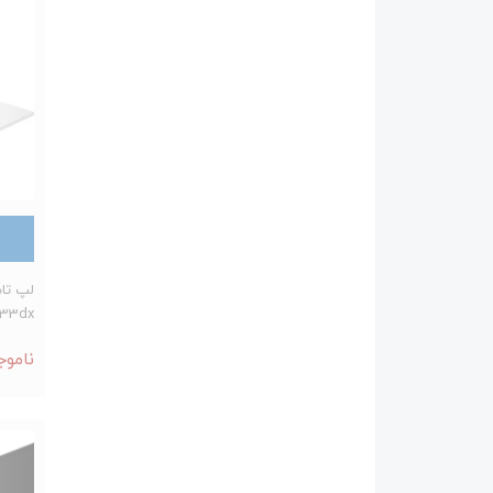
033dx
ناموج