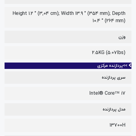
Height 1.2 " (3,04 cm); Width 13.9 " (354 mm); Depth
10.4 " (264 mm)
وزن
2.5KG (5.07Ibs)
>>پردازنده مرکزی
سری پردازنده
Intel® Core™ i7
مدل پردازنده
13700H