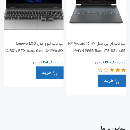
لپ تاپ اچ پی مدل HP Victus 15 i7-
لپ تاپ لنوو مدل Lenovo LOQ
B
15IRX10 RTX 5050 Core i5-13450HX
13620H 24GB Ram 1TB SSd 8GB
0
RTX5050
0
204,800,000
246,800,000
تومان
تومان
خرید
خرید
تماس با ما