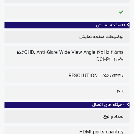
>>صفحه نمایش
توضیحات صفحه نمایش
15.6QHD, Anti-Glare Wide View Angle 165Hz 2.5ms
DCI-P3 100%
RESOLUTION : 2560x1440
16:9
>>درگاه های اتصال
تعداد و نوع
HDMI ports quantity