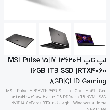
لپ تاپ MSI Pulse 15|i7 13۶۲0H
16GB 1TB SSD |RTX4060
8GB|QHD Gaming
MSI - Pulse 15 B13VFK-413US - Intel Core i7 13th Gen
13۶۲0H 15.6" 165 Hz - 16 GB DDR5 - 1 TB NVMe SSD
NVIDIA GeForce RTX 4060 8gb - Windows 11 Home
New 1 year