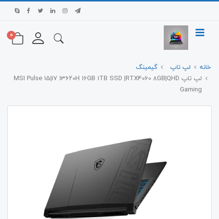
0
خانه
لپ تاپ
گیمینگ
لپ تاپ MSI Pulse 15|i7 13۶۲0H 16GB 1TB SSD |RTX4060 8GB|QHD
Gaming