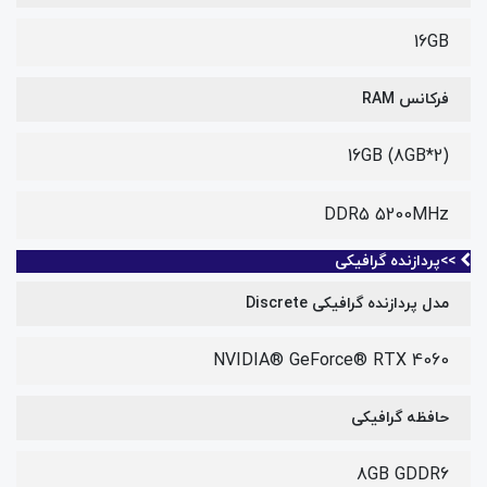
16GB
فرکانس RAM
16GB (8GB*2)
DDR5 5200MHz
>>پردازنده گرافیکی
مدل پردازنده گرافیکی Discrete
NVIDIA® GeForce® RTX 4060
حافظه گرافیکی
8GB GDDR6