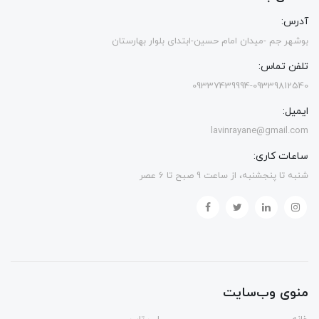
آدرس:
بوشهر جم -میدان امام حسین-ابتدای بلوار بهارستان
تلفن تماس:
09337439994-09339812540
ایمیل:
lavinrayane@gmail.com
ساعات کاری:
شنبه تا پنجشنبه، از ساعت 9 صبح تا 6 عصر
منوی وب‌سایت