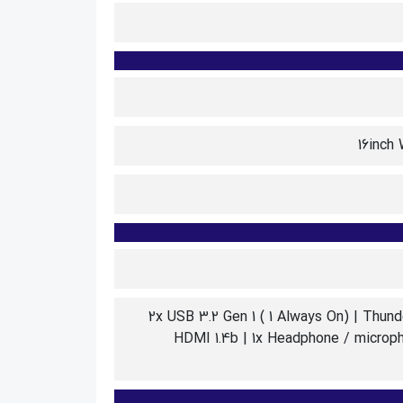
16inch
2x USB 3.2 Gen 1 ( 1 Always On) | Thunde
HDMI 1.4b | 1x Headphone / microp