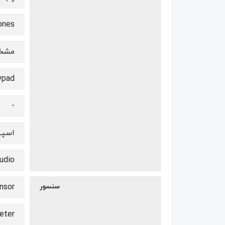
ones
مشخص
ypad
-
اسپی
udio
سنسور
t Sensor
rometer