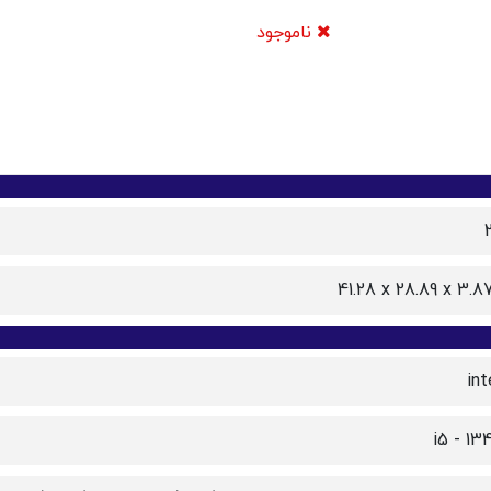
ناموجود
‎41.28 x 28.89 x 3.
int
i5 - 13