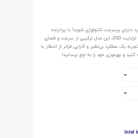
تاپ ایسوس ۱۶ اینچی Vivobook 1605VA وارد دنیای پرسرعت تکنولوژی شوید! با پردازنده
قدرتمند Core i5-13420H، ۱۶ گیگابایت رم و یک ترابایت SSD، این مدل ترکیبی از سرعت و فضای
به یک عملکرد بی‌نظیر و کارایی فراتر از انتظار با
ید و بهره‌وری خود را به اوج برسانید!
Intel 