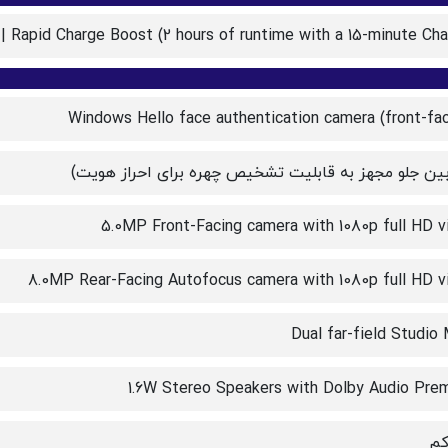
| Rapid Charge Boost (2 hours of runtime with a 15-minute Cha
Windows Hello face authentication camera (front-fac
بین جلو مجهز به قابلیت تشخیص چهره برای احراز هویت)
5.0MP Front-Facing camera with 1080p full HD v
8.0MP Rear-Facing Autofocus camera with 1080p full HD v
Dual far-field Studio 
1.6W Stereo Speakers with Dolby Audio Pre
کم