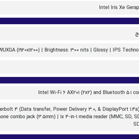
Intel Iris Xe Gera
 WUXGA (1920x1200) | Brightness: 300 nits | Glossy | IPS Techno
Intel Wi-Fi 6 AX201 (2x2) and Bluetooth 5.۱ c
rbolt 4 (Data transfer, Power Delivery 3.0, & DisplayPort 1.4a)
hone combo jack (3.5mm) | 1x 4-in-1 media reader (MMC, SD, S
S