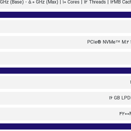
PCIe® NVMe™ M.2
‎16 GB LP
4200