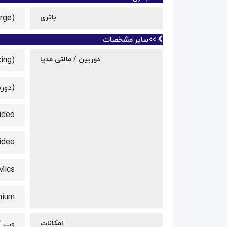
باتری
rge)
>>سایر مشخصات
دوربین / مالتی مدیا
ing)
(دور
ideo
ideo
Mics
mium
امکانات
وب 