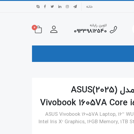
خانه
لاوین رایانه
0
09339812540
لپتاپ ایسوس ۱۶ اینچی مدل (2025)ASUS
Vivobook 1605VA Core 
ASUS Vivobook 1605VA Laptop, 16” WUX
Intel Iris Xᵉ Graphics, 16GB Memory, 1TB S