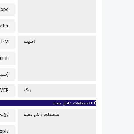
yroscope
tometer
امنیت
 TPM
n-in
(سیستم
رنگ
VER
>>متعلقات داخل جعبه
متعلقات داخل جعبه
605v
Supply