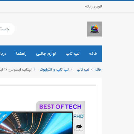
لاوین رایانه
خانه
لپ تاپ
لوازم جانبی
راهنما
دربار
خانه
لپ تاپ
لپ تاپ و الترابوک
لپتاپ ایسوس ۱۶ اینچی مدل (2025)ASUS Vivobook 1605VA Core i5-13420H 16GB 1TB SSD