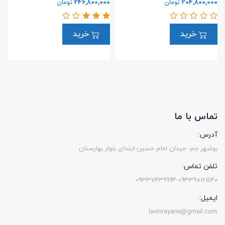
0
246,800,000
204,800,000
تومان
تومان
خرید
خرید
تماس با ما
آدرس:
بوشهر جم -میدان امام حسین-ابتدای بلوار بهارستان
تلفن تماس:
09337439994-09339812540
ایمیل:
lavinrayane@gmail.com