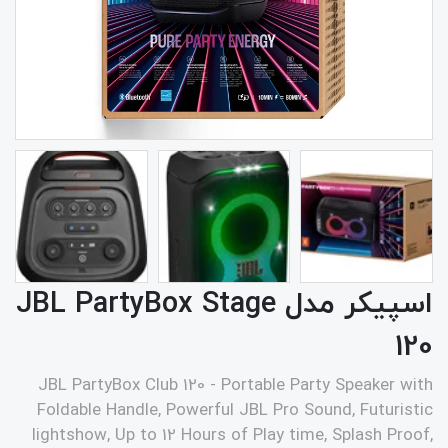
اسپیکر مدل JBL PartyBox Stage
120
JBL PartyBox Club 120 - Portable Party Speaker with
Foldable Handle, Powerful JBL Pro Sound, Futuristic
lightshow, Up to 12 Hours of Play time, Splash Proof,