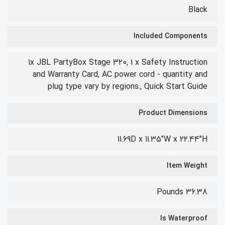
Black
Included Components
1x JBL PartyBox Stage 320, 1 x Safety Instruction
and Warranty Card, AC power cord - quantity and
plug type vary by regions., Quick Start Guide
Product Dimensions
11.69D x 11.35"W x 22.44"H
Item Weight
36.38 Pounds
Is Waterproof