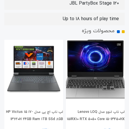
JBL PartyBox Stage 120
Up to 18 hours of play time
محصولات ویژه
لپ تاپ لنوو مدل Lenovo LOQ
لپ تاپ اچ پی مدل HP Victus 15 i7-
X
13620H 24GB Ram 1TB SSd 8GB
15IRX10 RTX 5050 Core i5-13450HX
RTX5050