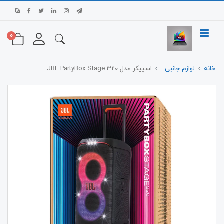
0
خانه
لوازم جانبی
اسپیکر مدل JBL PartyBox Stage 320