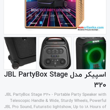
اسپیکر مدل JBL PartyBox Stage
320
JBL PartyBox Stage 320 - Portable Party Speaker with
Telescopic Handle & Wide, Sturdy Wheels, Powerful
JBL Pro Sound, Futuristic lightshow, Up to 18 Hours of