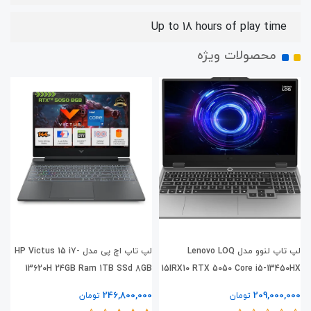
Up to 18 hours of play time
محصولات ویژه
لپ تاپ لنوو مدل Lenovo LOQ
لپ تاپ اچ پی مدل HP Victus 15 i7-
X
13620H 24GB Ram 1TB SSd 8GB
15IRX10 RTX 5050 Core i5-13450HX
RTX5050
0
246,800,000
209,000,000
تومان
تومان