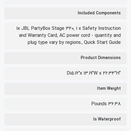
Included Components
1x JBL PartyBox Stage 320, 1 x Safety Instruction
and Warranty Card, AC power cord - quantity and
plug type vary by regions., Quick Start Guide
Product Dimensions
"D15.16"x 13.19"W x 26.34"H
Item Weight
36.38 Pounds
Is Waterproof