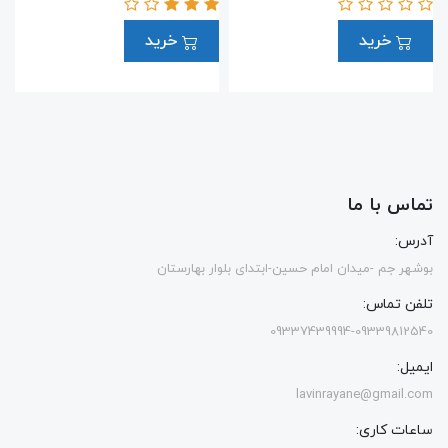
خرید
خرید
تماس با ما
آدرس:
بوشهر جم -میدان امام حسین-ابتدای بلوار بهارستان
تلفن تماس:
09337439994-09339812540
ایمیل:
lavinrayane@gmail.com
ساعات کاری: