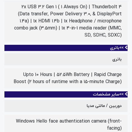
2x USB 3.2 Gen 1 ( 1 Always On) | Thunderbolt 4
(Data transfer, Power Delivery 3.0, & DisplayPort
1.4a) | 1x HDMI 1.4b | 1x Headphone / microphone
combo jack (3.5mm) | 1x 4-in-1 media reader (MMC,
SD, SDHC, SDXC)
>>باتری
باتری
Upto 10 Hours | 52.5Wh Battery | Rapid Charge
Boost (2 hours of runtime with a 15-minute Charge)
>>سایر مشخصات
دوربین / مالتی مدیا
Windows Hello face authentication camera (front-
facing)