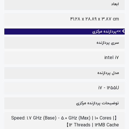
ابعاد
‎41.28 x 28.89 x 3.87 cm
>>پردازنده مرکزی
سری پردازنده
intel i7
مدل پردازنده
i7 - 1255U
توضیحات پردازنده مرکزی
【Speed: 1.7 GHz (Base) - 5.0 GHz (Max) | 10 Cores |
12 Threads | 12MB Cache】