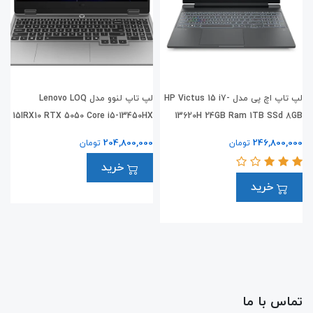
لپ تاپ اچ پی مدل HP Victus 15 i7-
لپ تاپ لنوو مدل Lenovo LOQ
B
15IRX10 RTX 5050 Core i5-13450HX
13620H 24GB Ram 1TB SSd 8GB
0
RTX5050
0
204,800,000
246,800,000
تومان
تومان
خرید
خرید
تماس با ما