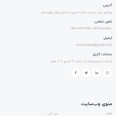
آدرس:
بوشهر جم -میدان امام حسین-ابتدای بلوار بهارستان
تلفن تماس:
09337439994-09339812540
ایمیل:
lavinrayane@gmail.com
ساعات کاری:
شنبه تا پنجشنبه، از ساعت 9 صبح تا 6 عصر
منوی وب‌سایت
خانه
لپ تاپ