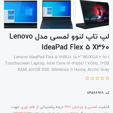
لپ تاپ لنوو لمسی مدل Lenovo
IdeaPad Flex 5 X360
Lenovo IdeaPad Flex 5 16IRU8 15.6" WUXGA 2-In-1
Touchscreen Laptop, Intel Core i7-1255U 1.7GHz, 16GB
RAM, 512GB SSD, Windows 11 Home, Arctic Gray
کد: 114568928
​​​​​​​​قابلیت
لمسی
و
چرخش ۳۶۰
درجه.پشتیبانی از
قلم نوری
جهت