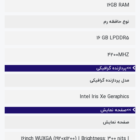
16GB RAM
نوع حافظه رم
‎16 GB LPDDR5
4200MHZ
>>پردازنده گرافیکی
مدل پردازنده گرافیکی
Intel Iris Xe Geraphics
>>صفحه نمایش
صفحه نمایش
16inch WUXGA (1920x1200) | Brightness: 300 nits |