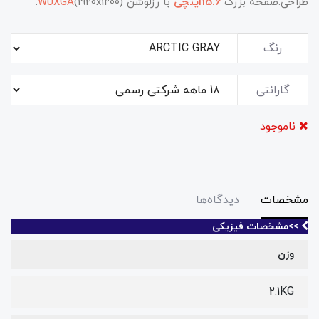
طراحی.صفحه بزرگ
15.6اینچی
با رزلوشن
(1920x1200).
WUXGA
رنگ
گارانتی
ناموجود
مشخصات
دیدگاه‌ها
>>مشخصات فیزیکی
وزن
2.1KG